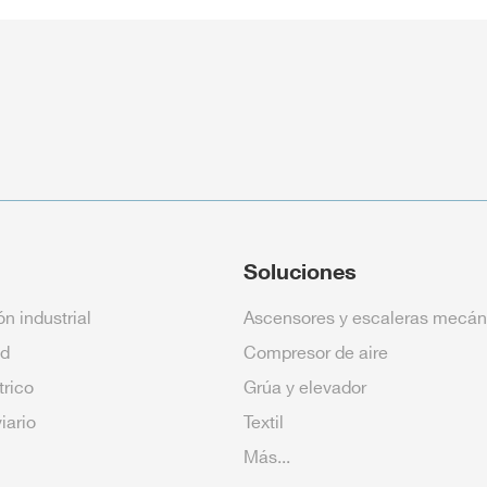
Soluciones
n industrial
Ascensores y escaleras mecán
ed
Compresor de aire
trico
Grúa y elevador
viario
Textil
Más...