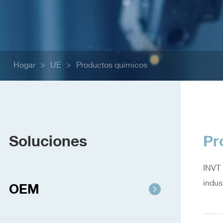
Hogar
>
UE
>
Productos quimicos
Soluciones
Pr
INVT 
indus
OEM