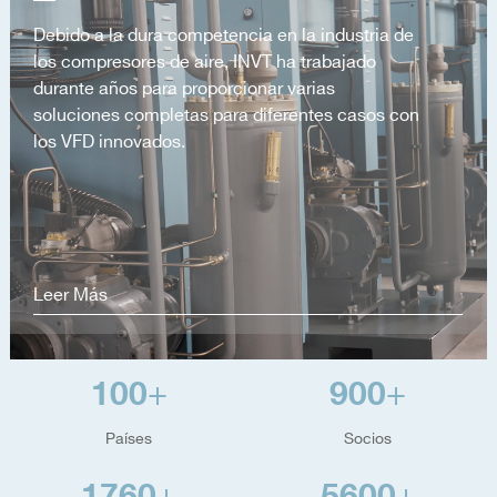
Debido a la dura competencia en la industria de
los compresores de aire, INVT ha trabajado
durante años para proporcionar varias
soluciones completas para diferentes casos con
los VFD innovados.
Leer Más
100
900
+
+
Países
Socios
1760
5600