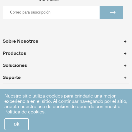
Sobre Nosotros
+
Productos
+
Soluciones
+
Soporte
+
Nuestro sitio utiliza cookies para brindarle una mejor
experiencia en el sitio. Al continuar navegando por el sitio,
Mapa del sitio
|
Sentencia legal
|
privacidad política
acepta nuestro uso de cookies de acuerdo con nuestra
Política de cookies.
ok
Derechos de autor
©粤ICP备09014397号