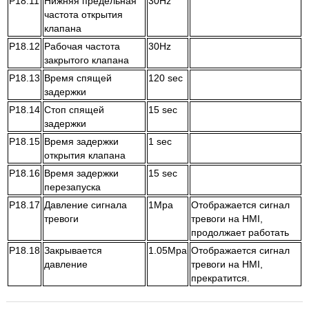
P18.11
Нижняя предельная
30Hz
частота открытия
клапана
P18.12
Рабочая частота
30Hz
закрытого клапана
P18.13
Время спящей
120 sec
задержки
P18.14
Стоп спящей
15 sec
задержки
P18.15
Время задержки
1 sec
открытия клапана
P18.16
Время задержки
15 sec
перезапуска
P18.17
Давление сигнала
1Mpa
Отображается сигнал
тревоги
тревоги на HMI,
продолжает работать
P18.18
Закрывается
1.05Mpa
Отображается сигнал
давление
тревоги на HMI,
прекратится.