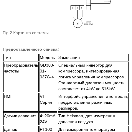
Fig.2 Картинка системы
Предоставленного списка:
Тип
Модель
Замечания
Преобразователь
GD300-
Специальный инвертор для
частоты
01-
компрессора, интегрированная
037G-4
логика управления компрессором.
Стандартный диапазон мощности
составляет от 4kW до 315kW
HMI
VT
Интерфейс управления и контроля,
Серия
предоставление различных
размеров.
Датчик давления
4~20mA,
Тип Heisman, для измерения
24V
давления воздуха
Датчик
PT100
Для измерения температуры