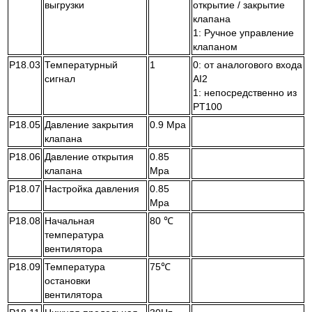
выгрузки
открытие / закрытие
клапана
1: Ручное управление
клапаном
P18.03
Температурный
1
0: от аналогового входа
сигнал
AI2
1: непосредственно из
PT100
P18.05
Давление закрытия
0.9 Mpa
клапана
P18.06
Давление открытия
0.85
клапана
Mpa
P18.07
Настройка давления
0.85
Mpa
P18.08
Начальная
80 ℃
температура
вентилятора
P18.09
Температура
75℃
остановки
вентилятора