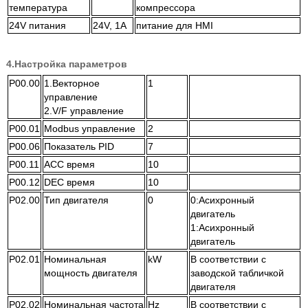
температура
компрессора
24V питания
24V, 1A
питание для HMI
4.Настройка параметров
P00.00
1.Векторное
1
управление
2.V/F управление
P00.01
Modbus управление
2
P00.06
Показатель PID
7
P00.11
ACC время
10
P00.12
DEC время
10
P02.00
Тип двигателя
0
0:Асихронный
двигатель
1:Асихронный
двигатель
P02.01
Номинальная
kW
В соответствии с
мощность двигателя
заводской табличкой
двигателя
P02.02
Номинальная частота
Hz
В соответствии с