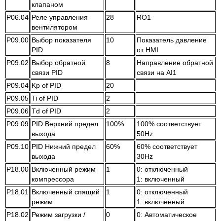
клапаном
P06.04
Реле управления
28
RO1
вентилятором
P09.00
Выбор показателя
10
Показатель давление
PID
от HMI
P09.02
Выбор обратной
8
Направление обратной
связи PID
связи на AI1
P09.04
Kp of PID
20
P09.05
Ti of PID
2
P09.06
Td of PID
2
P09.09
PID Верхний предел
100%
100% соответствует
выхода
50Hz
P09.10
PID Нижний предел
60%
60% соответствует
выхода
30Hz
P18.00
Включенный режим
1
0: отключенный
компрессора
1: включенный
P18.01
Включенный спящий
1
0: отключенный
режим
1: включенный
P18.02
Режим загрузки /
0
0: Автоматическое