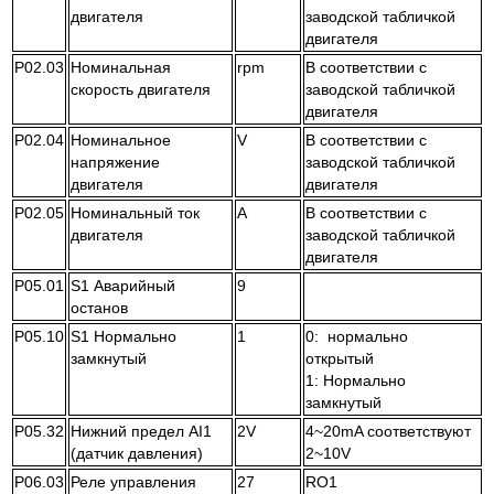
двигателя
заводской табличкой
двигателя
P02.03
Номинальная
rpm
В соответствии с
скорость двигателя
заводской табличкой
двигателя
P02.04
Номинальное
V
В соответствии с
напряжение
заводской табличкой
двигателя
двигателя
P02.05
Номинальный ток
A
В соответствии с
двигателя
заводской табличкой
двигателя
P05.01
S1 Аварийный
9
останов
P05.10
S1 Нормально
1
0: нормально
замкнутый
открытый
1: Нормально
замкнутый
P05.32
Нижний предел AI1
2V
4~20mA соответствуют
(датчик давления)
2~10V
P06.03
Реле управления
27
RO1