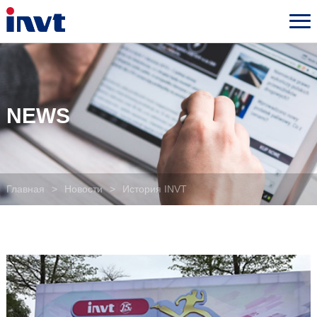
NEWS
Главная
>
Новости
>
История INVT