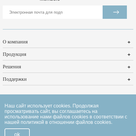
О компания
+
Продукция
+
Решения
+
Поддержки
+
Карта сайта
|
Юридическое заявление
|
Политика
Наш сайт использует cookies. Продолжая
просматривать сайт, вы соглашаетесь на
конфиденциальности
использование нами файлов cookies в соответствии с
нашей политикой в отношении
файлов cookies.
ok
Copyright
©粤ICP备09014397号